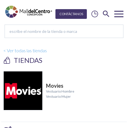
CON
T
Á
C
T
ANOS
< Ver todas las tiendas
TIENDAS
Movies
Vestuario Hombre
Vestuario Mujer