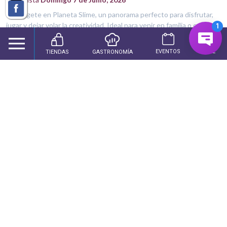
Sumérgete en Planeta Slime, un panorama perfecto para disfrutar,
jugar y dejar volar la creatividad. Ideal para venir en familia o con
amigos, ¡y ensuciarse las manos nunca había sido tan entretenido!
Ubicación: Nivel 3 Fechas: Del 3 de abril al 7 de junio Horarios:
EVENTOS
CINE
TIENDAS
GASTRONOMÍA
Lunes a jueves: 14:00 a 20:00 hrs. Viernes, sábado y domingo: 12:00
a 20:00 […]
SEGUIR LEYENDO →