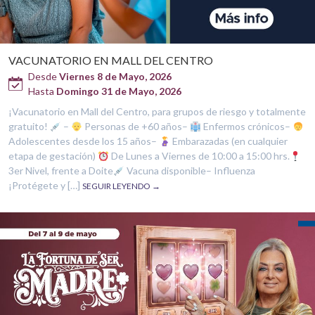
VACUNATORIO EN MALL DEL CENTRO
Desde
Viernes 8 de Mayo, 2026
Hasta
Domingo 31 de Mayo, 2026
¡Vacunatorio en Mall del Centro, para grupos de riesgo y totalmente
gratuito!
–
Personas de +60 años–
Enfermos crónicos–
Adolescentes desde los 15 años–
Embarazadas (en cualquier
etapa de gestación)
De Lunes a Viernes de 10:00 a 15:00 hrs.
3er Nivel, frente a Doite
Vacuna disponible– Influenza
¡Protégete y […]
SEGUIR LEYENDO →