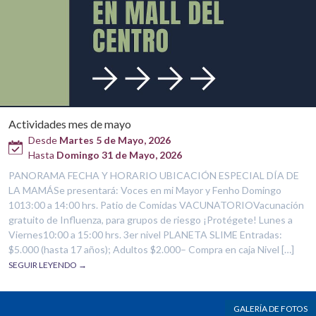
Actividades mes de mayo
Desde
Martes 5 de Mayo, 2026
Hasta
Domingo 31 de Mayo, 2026
PANORAMA FECHA Y HORARIO UBICACIÓN ESPECIAL DÍA DE
LA MAMÁSe presentará: Voces en mi Mayor y Fenho Domingo
1013:00 a 14:00 hrs. Patio de Comidas VACUNATORIOVacunación
gratuito de Influenza, para grupos de riesgo ¡Protégete! Lunes a
Viernes10:00 a 15:00 hrs. 3er nivel PLANETA SLIME Entradas:
$5.000 (hasta 17 años); Adultos $2.000– Compra en caja Nivel […]
SEGUIR LEYENDO →
GALERÍA DE FOTOS