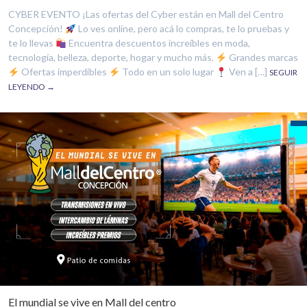
CYBER EVENTO ¡Las ofertas del Cyber están en Mall del Centro
Concepción!
Lo ves online, pero acá lo compras, te lo pruebas y
te lo llevas
Encuentra descuentos increíbles en moda,
tecnología, belleza, deporte, hogar y mucho más.
Grandes marcas
Ofertas imperdibles
Todo en un solo lugar
Ven a […]
SEGUIR
LEYENDO →
El mundial se vive en Mall del centro