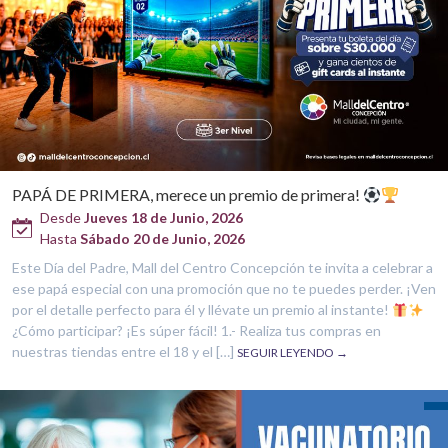
PAPÁ DE PRIMERA, merece un premio de primera!
Desde
Jueves 18 de Junio, 2026
Hasta
Sábado 20 de Junio, 2026
Este Día del Padre, Mall del Centro Concepción te invita a celebrar a
ese papá especial con una promoción que no te puedes perder. ¡Ven
por el detalle perfecto para él y llévate un premio al instante!
¿Cómo participar? ¡Es súper fácil! 1
.- Realiza tus compras en
nuestras tiendas entre el 18 y el […]
SEGUIR LEYENDO →