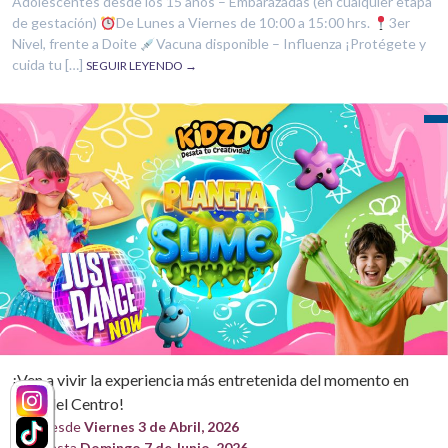
Adolescentes desde los 15 años – Embarazadas (en cualquier etapa
de gestación)
De Lunes a Viernes de 10:00 a 15:00 hrs.
3er
Nivel, frente a Doite
Vacuna disponible – Influenza ¡Protégete y
cuida tu […]
SEGUIR LEYENDO →
¡Ven a vivir la experiencia más entretenida del momento en
Mall del Centro!
Desde
Viernes 3 de Abril, 2026
Hasta
Domingo 7 de Junio, 2026