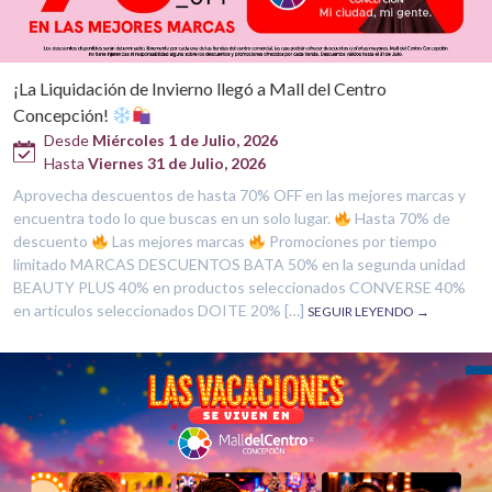
¡La Liquidación de Invierno llegó a Mall del Centro
Concepción!
Desde
Miércoles 1 de Julio, 2026
Hasta
Viernes 31 de Julio, 2026
Aprovecha descuentos de hasta 70% OFF en las mejores marcas y
encuentra todo lo que buscas en un solo lugar.
Hasta 70% de
descuento
Las mejores marcas
Promociones por tiempo
limitado MARCAS DESCUENTOS BATA 50% en la segunda unidad
BEAUTY PLUS 40% en productos seleccionados CONVERSE 40%
en articulos seleccionados DOITE 20% […]
SEGUIR LEYENDO →