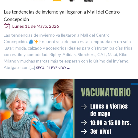
Las tendencias de invierno ya llegaron a Mall del Centro
Concepción
Lunes 11 de Mayo, 2026
Las tendencias de invierno ya llegaron a Mall del Centro
Concepción.
Encuentra todo para esta temporada en un solo
lugar: moda, calzado y accesorios ideales para disfrutar los días fríos
con estilo y comodidad. Ripley, Adidas, Skechers, CAT, Maui, Kiko
Milano y muchas marcas más te esperan con lo último del invierno.
Abrígate con […]
SEGUIR LEYENDO →