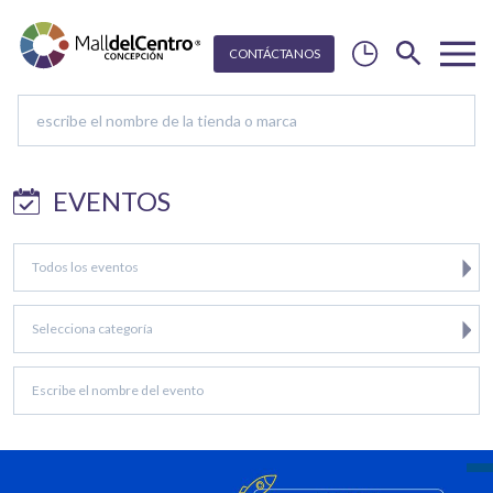
CON
T
Á
C
T
ANOS
EVENTOS