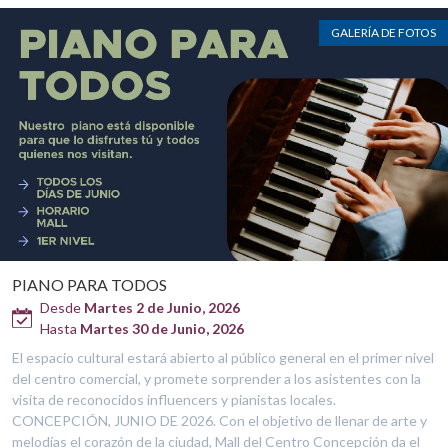
GALERÍA DE FOTOS
PIANO PARA TODOS
Desde
Martes 2 de Junio, 2026
Hasta
Martes 30 de Junio, 2026
El espacio cultural estará abierto al público general en el primer nivel
del centro comercial, y promete sorprender a los asistentes con la
visita de reconocidos influencers y pianistas locales.
CONCEPCIÓN, JUNIO DE 2026. Con el objetivo de llenar de arte y
melodías el corazón de la ciudad, Mall del Centro Concepción da el