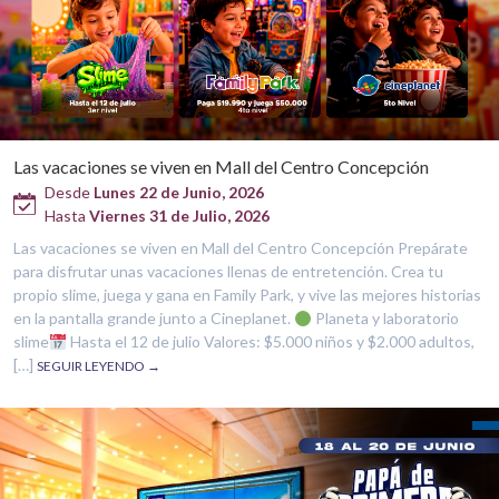
Las vacaciones se viven en Mall del Centro Concepción
Desde
Lunes 22 de Junio, 2026
Hasta
Viernes 31 de Julio, 2026
Las vacaciones se viven en Mall del Centro Concepción Prepárate
para disfrutar unas vacaciones llenas de entretención. Crea tu
propio slime, juega y gana en Family Park, y vive las mejores historias
en la pantalla grande junto a Cineplanet.
Planeta y laboratorio
slime
Hasta el 12 de julio Valores: $5.000 niños y $2.000 adultos,
[…]
SEGUIR LEYENDO →