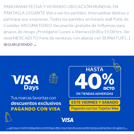
PANORAMA FECHA Y HORARIO UBICACIÓN MUNDIAL EN
PANTALLA GIGANTE Ven a ver los partidos, intercambiar láminas y
participar por sorpresas. Todos los partidos en horario mall Patio de
Comidas VACUNATORIO Vacunación gratuito de Influenza, para
grupos de riesgo ¡Protégete! Lunes a Viernes10:00 a 15:00 hrs. 3er
nivel MERCADITO Feria de verduras, con alianza con SERNATUR […]
SEGUIR LEYENDO →