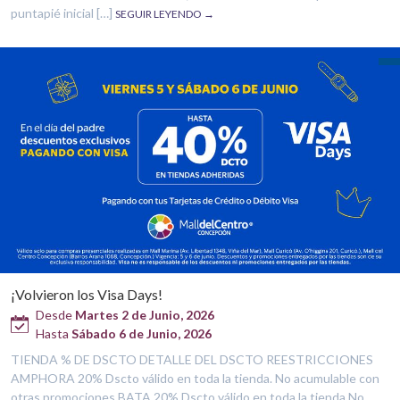
puntapié inicial […]
SEGUIR LEYENDO →
¡Volvieron los Visa Days!
Desde
Martes 2 de Junio, 2026
Hasta
Sábado 6 de Junio, 2026
TIENDA % DE DSCTO DETALLE DEL DSCTO REESTRICCIONES
AMPHORA 20% Dscto válido en toda la tienda. No acumulable con
otras promociones BATA 20% Dscto válido en toda la tienda No