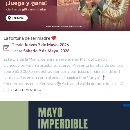
La fortuna de ser madre
Desde
Jueves 7 de Mayo, 2026
Hasta
Sábado 9 de Mayo, 2026
Este Día de la Mamá, celebra en grande en Mall del Centro
Concepción y pon a prueba tu suerte. Presenta boletas de compra
sobre $30.000 en nuestras tiendas y participa por cientos de gift
cards diarias en una entretenida dinámica tipo “juego”.
Encuéntranos en el 3er Nivel
Actividad válida durante los días 7,
[…]
SEGUIR LEYENDO →