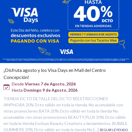
¡Disfruta agosto y los Visa Days en Mall del Centro
Concepción!
Desde
Viernes 7 de Agosto, 2026
Hasta
Domingo 9 de Agosto, 2026
TIENDA DCTO DETALLE DEL DCTO REESTRICCIONES
AMPHORA 20% Dcto válido en toda la tienda. No acumulable con
otras promociones BATA 20% Dcto válido en toda la tienda No
acumulable con otras promociones BEAUTY.PLUS 30% Dcto válido
en toda la tienda Excluye Beauty Creations y lanzamientos. BUBBLE
GUMMERS 20% Dcto válido en toda la tienda No […]
SEGUIR LEYENDO