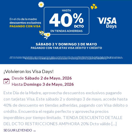
¡Volvieron los Visa Days!
Desde
Sábado 2 de Mayo, 2026
Hasta
Domingo 3 de Mayo, 2026
Este Día de la Madre, aprovecha descuentos exclusivos pagando
con tarjetas Visa. Este sábado 2 y domingo 3 de mayo, accede hasta
40% de descuento en tiendas adheridas, pagando con Visa débito o
crédito. Encuentra el regalo perfecto y aprovecha precios
imperdibles por tiempo limitado. TIENDA DESCUENTO DETALLE
DEL DCTO RESTRICCIONES AMPHORA 20% Dcto válido […]
SEGUIR LEYENDO →