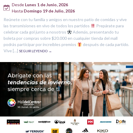
Desde
Lunes 1 de Junio, 2026
Hasta
Domingo 19 de Julio, 2026
Reúnete con tu familia y amigos en nuestro patio de comidas y vive
las transmisiones en vivo de todos los partidos
Prepárate para
celebrar cada gol junto a nosotros
Además, presentando tu
boleta por compras sobre $20.000 en cualquier tienda del mall
podrás participar por increíbles premios
después de cada partido.
Vive […]
SEGUIR LEYENDO →