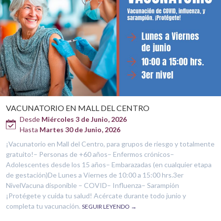
VACUNATORIO EN MALL DEL CENTRO
Desde
Miércoles 3 de Junio, 2026
Hasta
Martes 30 de Junio, 2026
¡Vacunatorio en Mall del Centro, para grupos de riesgo y totalmente
gratuito!– Personas de +60 años– Enfermos crónicos–
Adolescentes desde los 15 años– Embarazadas (en cualquier etapa
de gestación)De Lunes a Viernes de 10:00 a 15:00 hrs.3er
NivelVacuna disponible – COVID– Influenza– Sarampión
¡Protégete y cuida tu salud! Acércate durante todo junio y
completa tu vacunación.
SEGUIR LEYENDO →