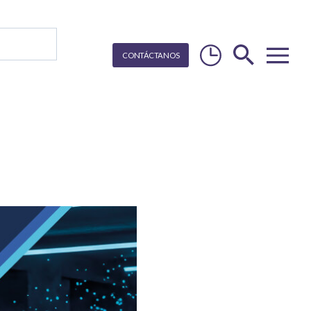
CON
T
Á
C
T
ANOS