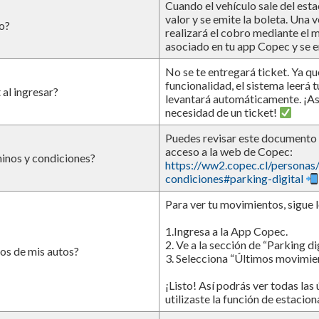
Cuando el vehículo sale del esta
valor y se emite la boleta. Una v
o?
realizará el cobro mediante el
asociado en tu app Copec y se e
No se te entregará ticket. Ya qu
funcionalidad, el sistema leerá t
 al ingresar?
levantará automáticamente. ¡Así 
necesidad de un ticket!
Puedes revisar este documento 
acceso a la web de Copec:
inos y condiciones?
https://ww2.copec.cl/personas
condiciones#parking-digital
Para ver tu movimientos, sigue l
1.Ingresa a la App Copec.
2. Ve a la sección de “Parking dig
os de mis autos?
3. Selecciona “Últimos movimien
¡Listo! Así podrás ver todas las
utilizaste la función de estacio