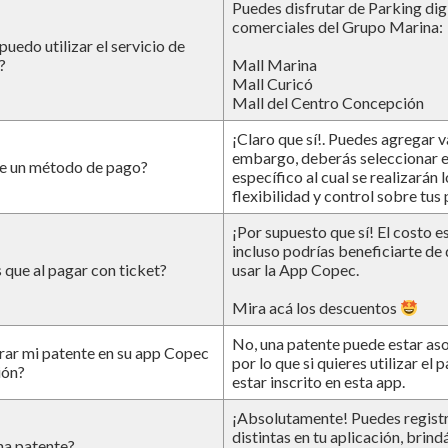
Puedes disfrutar de Parking digi
comerciales del Grupo Marina:
uedo utilizar el servicio de
?
Mall Marina
Mall Curicó
Mall del Centro Concepción
¡Claro que sí!. Puedes agregar 
embargo, deberás seleccionar 
de un método de pago?
específico al cual se realizarán 
flexibilidad y control sobre tus
¡Por supuesto que sí! El costo 
incluso podrías beneficiarte de
 que al pagar con ticket?
usar la App Copec.
Mira acá los descuentos
No, una patente puede estar aso
trar mi patente en su app Copec
por lo que si quieres utilizar e
ión?
estar inscrito en esta app.
¡Absolutamente! Puedes registr
distintas en tu aplicación, brind
na patente?