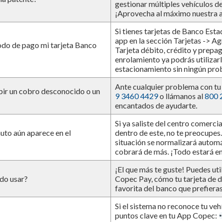
gestionar múltiples vehículos de
¡Aprovecha al máximo nuestra 
Si tienes tarjetas de Banco Esta
app en la sección Tarjetas -> Ag
do de pago mi tarjeta Banco
Tarjeta débito, crédito y prepa
enrolamiento ya podrás utilizarl
estacionamiento sin ningún pro
Ante cualquier problema con tu
bir un cobro desconocido o un
9 3460 4429
o llámanos al
800 
encantados de ayudarte.
Si ya saliste del centro comerci
auto aún aparece en el
dentro de este, no te preocupes
situación se normalizará automá
cobrará de más. ¡Todo estará e
¡El que más te guste! Puedes util
do usar?
Copec Pay, cómo tu tarjeta de d
favorita del banco que prefiera
Si el sistema no reconoce tu veh
puntos clave en tu App Copec: