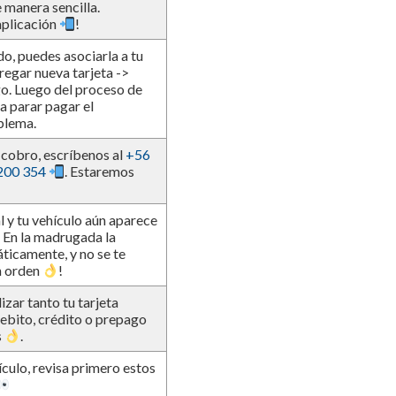
 manera sencilla.
aplicación
!
do, puedes asociarla a tu
regar nueva tarjeta ->
go. Luego del proceso de
a parar pagar el
blema.
 cobro, escríbenos al
+56
200 354
. Estaremos
al y tu vehículo aún aparece
. En la madrugada la
ticamente, y no se te
n orden
!
izar tanto tu tarjeta
ebito, crédito o prepago
s
.
ículo, revisa primero estos