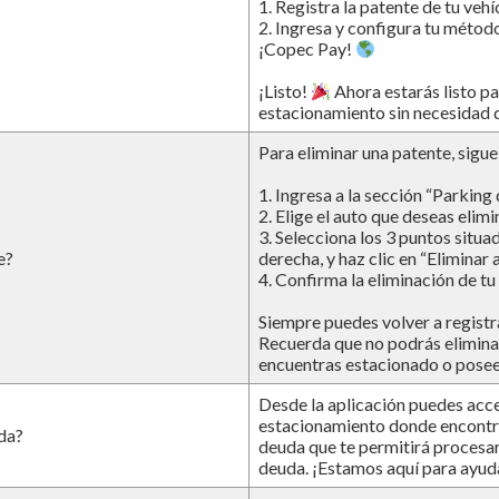
1. Registra la patente de tu vehí
2. Ingresa y configura tu métod
¡Copec Pay!
¡Listo!
Ahora estarás listo pa
estacionamiento sin necesidad d
Para eliminar una patente, sigue
1. Ingresa a la sección “Parking
2. Elige el auto que deseas elimi
3. Selecciona los 3 puntos situa
e?
derecha, y haz clic en “Eliminar a
4. Confirma la eliminación de tu 
Siempre puedes volver a registra
Recuerda que no podrás eliminar
encuentras estacionado o posee
Desde la aplicación puedes acc
estacionamiento donde encontra
da?
deuda que te permitirá procesar 
deuda. ¡Estamos aquí para ayud