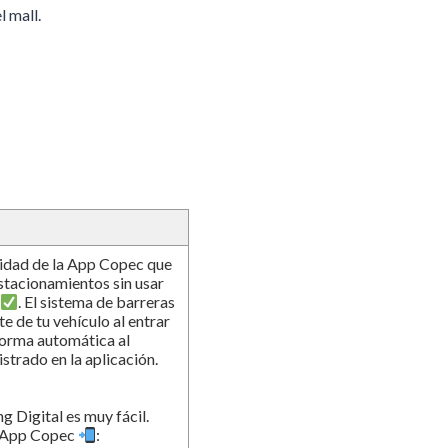
l mall.
lidad de la App Copec que
estacionamientos sin usar
. El sistema de barreras
e de tu vehículo al entrar
e forma automática al
trado en la aplicación.
 Digital es muy fácil.
u App Copec
: