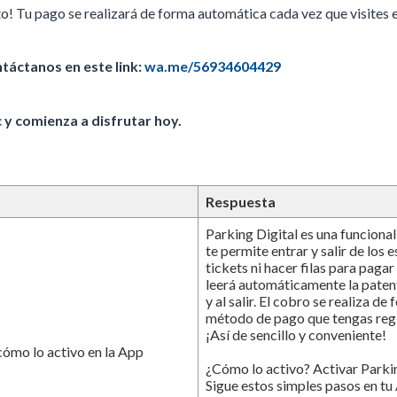
sto! Tu pago se realizará de forma automática cada vez que visites e
áctanos en este link:
wa.me/56934604429
y comienza a disfrutar hoy.
Respuesta
Parking Digital es una funciona
te permite entrar y salir de los 
tickets ni hacer filas para pagar
leerá automáticamente la patent
y al salir. El cobro se realiza d
método de pago que tengas regis
¡Así de sencillo y conveniente!
cómo lo activo en la App
¿Cómo lo activo? Activar Parking
Sigue estos simples pasos en t