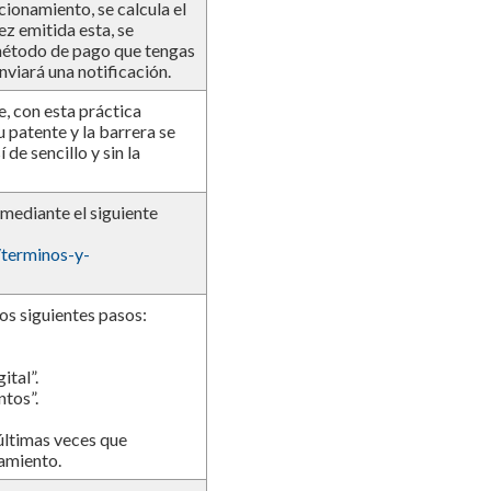
cionamiento, se calcula el
ez emitida esta, se
 método de pago que tengas
nviará una notificación.
e, con esta práctica
u patente y la barrera se
de sencillo y sin la
mediante el siguiente
/terminos-y-
os siguientes pasos:
ital”.
tos”.
 últimas veces que
namiento.