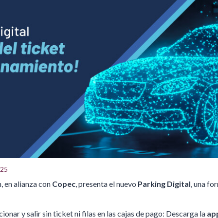
025
, en alianza con
Copec
, presenta el nuevo
Parking Digital
, una f
onar y salir sin ticket ni filas en las cajas de pago: Descarga la
ap