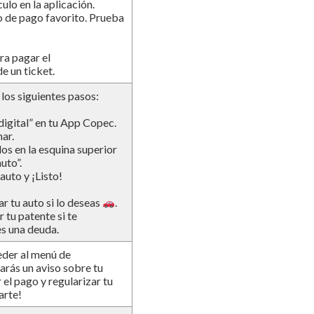
culo en la aplicación.
o de pago favorito. Prueba
ra pagar el
e un ticket.
 los siguientes pasos:
 digital” en tu App Copec.
nar.
dos en la esquina superior
uto”.
auto y ¡Listo!
r tu auto si lo deseas
.
 tu patente si te
s una deuda.
eder al menú de
rás un aviso sobre tu
el pago y regularizar tu
arte!