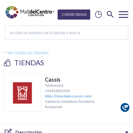
CON
T
Á
C
T
ANOS
< Ver todas las tiendas
TIENDAS
Cassis
Teléfono(s):
+56413833558
https://chocolatescassis.com/
Cafetería, Heladería, Pastelería
Restaurant
▾
Descripción