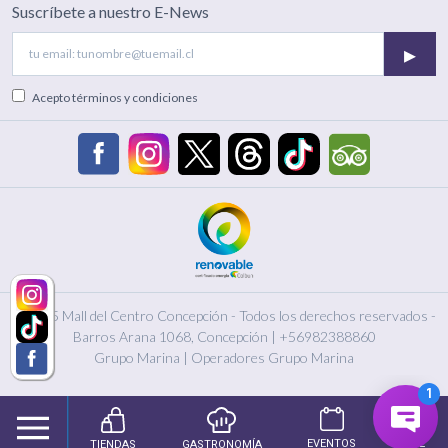
Suscríbete a nuestro E-News
▸
Acepto
términos y condiciones
© 2025 Mall del Centro Concepción - Todos los derechos reservados -
Barros Arana 1068, Concepción
|
+56982388860
Grupo Marina
|
Operadores Grupo Marina
EVENTOS
CINE
TIENDAS
GASTRONOMÍA