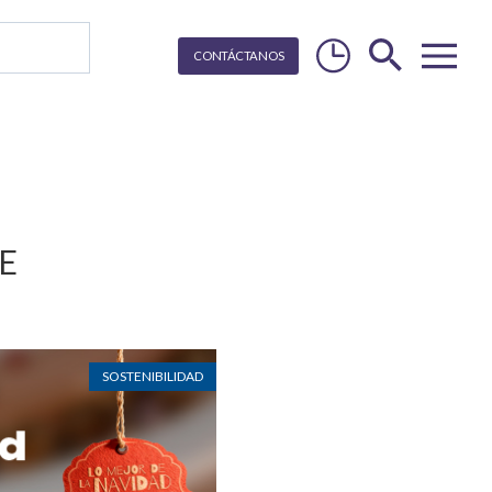
CON
T
Á
C
T
ANOS
E
SOSTENIBILIDAD