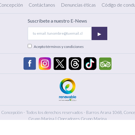
 Concepción
Contáctanos
Denuncias éticas
Código de condu
Suscríbete a nuestro E-News
▸
Acepto
términos y condiciones
 Concepción - Todos los derechos reservados -
Barros Arana 1068, Conce
Grupo Marina
|
Operadores Grupo Marina