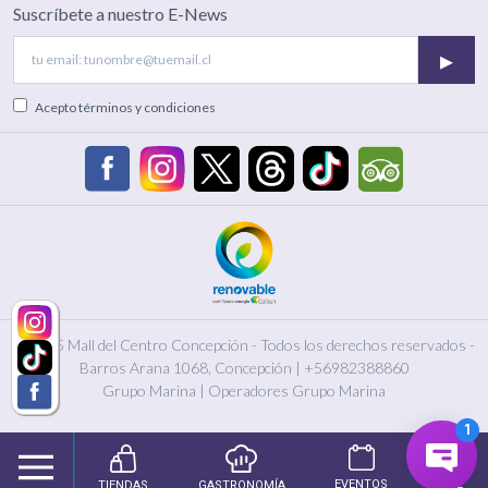
Suscríbete a nuestro E-News
▸
Acepto
términos y condiciones
© 2025 Mall del Centro Concepción - Todos los derechos reservados -
Barros Arana 1068, Concepción
|
+56982388860
Grupo Marina
|
Operadores Grupo Marina
EVENTOS
CINE
TIENDAS
GASTRONOMÍA