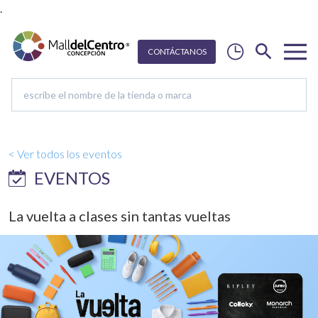
.
CON
T
Á
C
T
ANOS
< Ver todos los eventos
EVENTOS
La vuelta a clases sin tantas vueltas