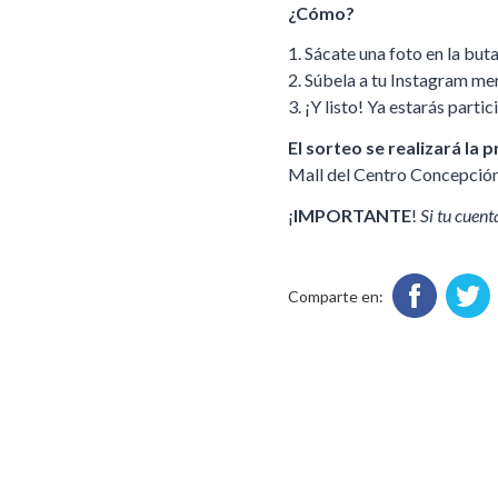
¿Cómo?
1. Sácate una foto en la bu
2. Súbela a tu Instagram m
3. ¡Y listo! Ya estarás parti
El sorteo se realizará la
Mall del Centro Concepción
¡
IMPORTANTE
!
Si tu cuent
Comparte en: