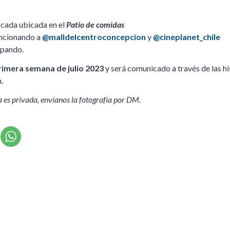
tacada ubicada en el
Patio de comidas
encionando a
@malldelcentroconcepcion
y
@cineplanet_chile
cipando.
 primera semana de julio 2023
y será comunicado a través de las h
.
a es privada, envíanos la fotografía por DM.