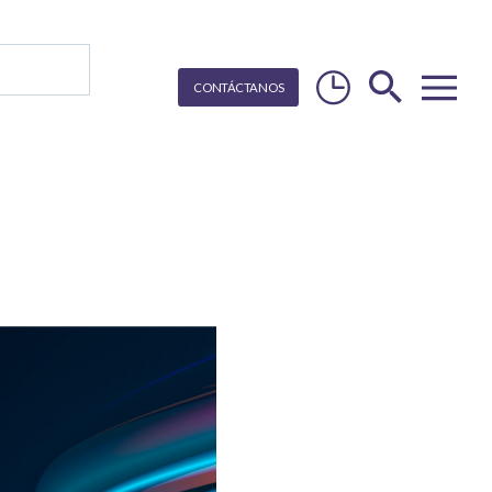
CON
T
Á
C
T
ANOS