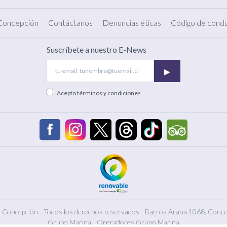
 Concepción
Contáctanos
Denuncias éticas
Código de condu
Suscríbete a nuestro E-News
▸
Acepto
términos y condiciones
 Concepción - Todos los derechos reservados -
Barros Arana 1068, Conce
Grupo Marina
|
Operadores Grupo Marina