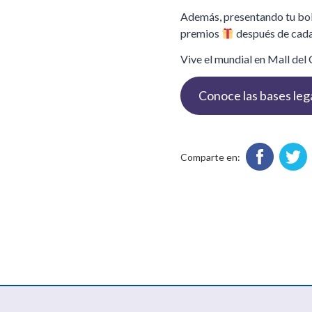
Además, presentando tu bole
premios
después de cada
Vive el mundial en Mall del
Conoce las bases leg
Comparte en: