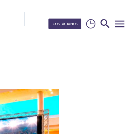
CON
T
Á
C
T
ANOS