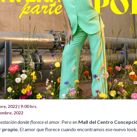
e, 2022 | 9:00 hrs.
embre, 2022
 estación donde florece el amor
. Pero en
Mall del Centro Concepci
r propio
. El amor que florece cuando encontramos ese nuevo look,