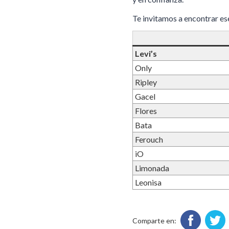
Te invitamos a encontrar es
Levi’s
Only
Ripley
Gacel
Flores
Bata
Ferouch
iO
Limonada
Leonisa
Comparte en: