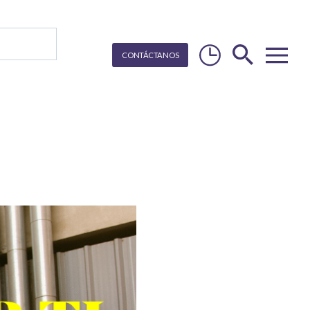
CON
T
Á
C
T
ANOS