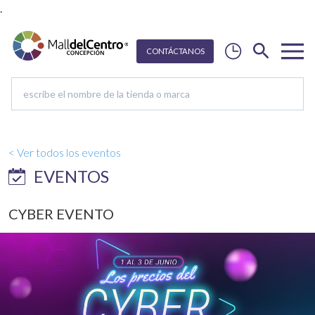
.
CON
T
Á
C
T
ANOS
< Ver todos los eventos
EVENTOS
CYBER EVENTO