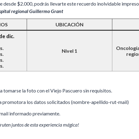
e desde $2.000, podrás llevarte este recuerdo inolvidable impreso y
spital regional Guillermo Grant
IOS
UBICACIÓN
de dic.
s.
Oncología
Nivel 1
s.
regio
s.
s.
a tomarse la foto con el Viejo Pascuero sin requisitos.
 la promotora los datos solicitados (nombre-apellido-rut-mail)
a mail informado previamente.
fruten juntos de esta experiencia mágica!