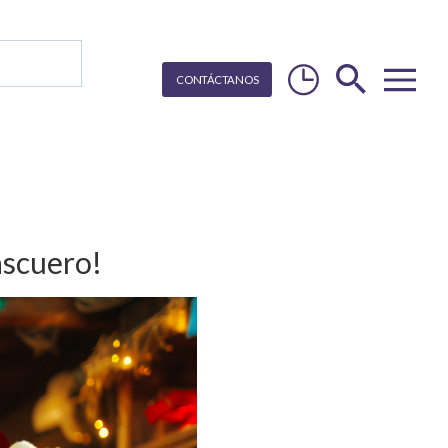
CON
T
Á
C
T
ANOS
ascuero!