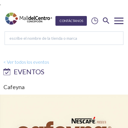
.
CON
T
Á
C
T
ANOS
< Ver todos los eventos
EVENTOS
Cafeyna