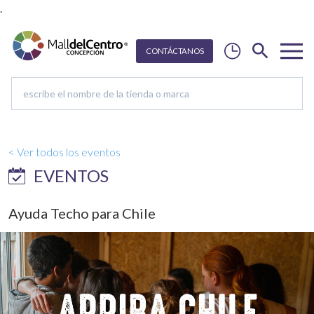
.
CON
T
Á
C
T
ANOS
< Ver todos los eventos
EVENTOS
Ayuda Techo para Chile