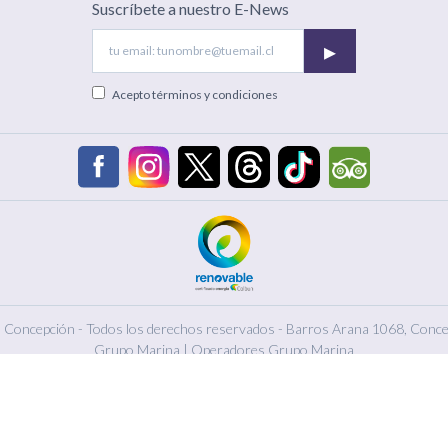
Suscríbete a nuestro E-News
▸
Acepto
términos y condiciones
 Concepción - Todos los derechos reservados -
Barros Arana 1068, Conce
Grupo Marina
|
Operadores Grupo Marina