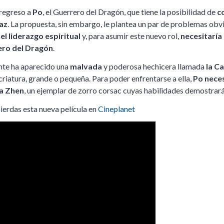
 regreso a
Po
, el Guerrero del Dragón, que tiene la posibilidad de
co
Paz
. La propuesta, sin embargo, le plantea un par de problemas obv
-
el liderazgo espiritual
y, para asumir este nuevo rol,
necesitaría
ero del Dragón
.
nte ha aparecido una
malvada
y poderosa hechicera llamada
la C
criatura, grande o pequeña. Para poder enfrentarse a ella,
Po neces
na Zhen
, un ejemplar de zorro corsac cuyas habilidades demostrarán
ierdas esta nueva película en
Cineplanet