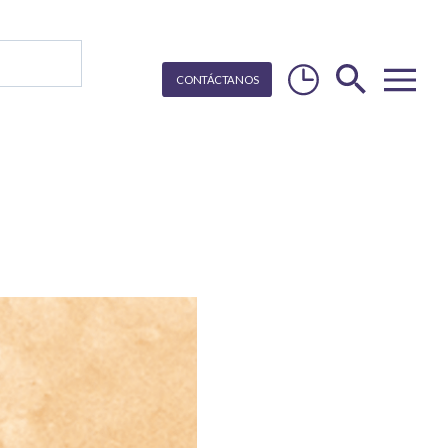
CON
T
Á
C
T
ANOS