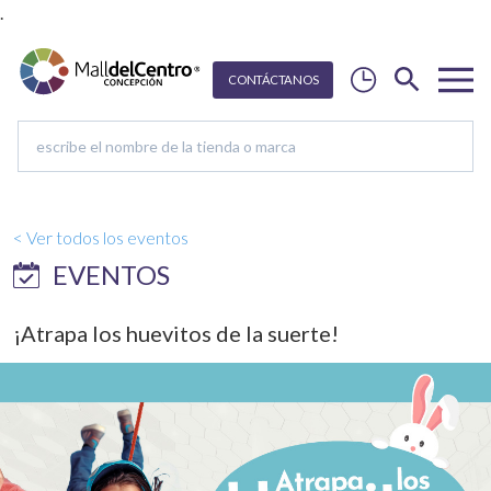
.
CON
T
Á
C
T
ANOS
< Ver todos los eventos
EVENTOS
¡Atrapa los huevitos de la suerte!