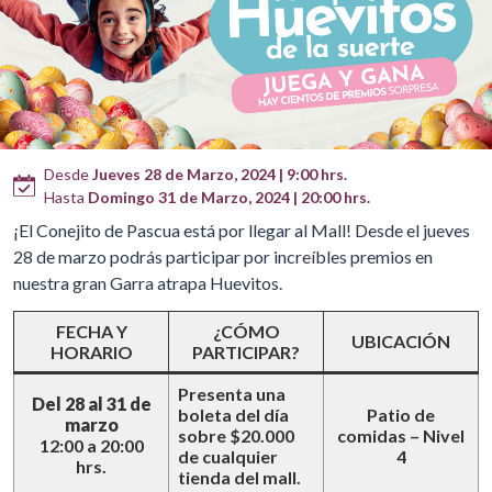
Desde
Jueves 28 de Marzo, 2024 | 9:00 hrs.
Hasta
Domingo 31 de Marzo, 2024 | 20:00 hrs.
¡El Conejito de Pascua está por llegar al Mall! Desde el jueves
28 de marzo podrás participar por increíbles premios en
nuestra gran Garra atrapa Huevitos.
FECHA Y
¿CÓMO
UBICACIÓN
HORARIO
PARTICIPAR?
Presenta una
Del 28 al 31 de
boleta del día
Patio de
marzo
sobre $20.000
comidas – Nivel
12:00 a 20:00
de cualquier
4
hrs.
tienda del mall.